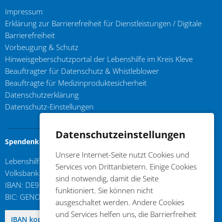
Impressum
Erklärung zur Barrierefreiheit für Dienstleistungen / Digitale
Barrierefreiheit
Vorbeugung & Schutz
Hinweisgeberschutzportal der Lebenshilfe im Kreis Kleve
Beauftragter für Datenschutz & Whistleblower
Beauftragte für Medizinproduktesicherheit
Datenschutzerklärung
Datenschutz-Einstellungen
Datenschutzeinstellungen
Spendenkonto
Unsere Internet-Seite nutzt Cookies und
Lebenshilfe im Kreis Kleve e.V.
Services von Drittanbietern. Einige Cookies
Volksbank an der Niers
sind notwendig, damit die Seite
IBAN: DE96 3206 1384 0103 6310 17
funktioniert. Sie können nicht
BIC: GENODED1GDL
ausgeschaltet werden. Andere Cookies
und Services helfen uns, die Barrierfreiheit
DE96 3206 1384 0103 6310 17
IBAN kopieren