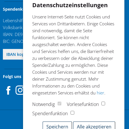
Datenschutzeinstellungen
Spendenkonto
Unsere Internet-Seite nutzt Cookies und
Lebenshilfe im Kreis Kleve e.V.
Services von Drittanbietern. Einige Cookies
Volksbank an der Niers
sind notwendig, damit die Seite
IBAN: DE96 3206 1384 0103 6310 17
funktioniert. Sie können nicht
BIC: GENODED1GDL
ausgeschaltet werden. Andere Cookies
und Services helfen uns, die Barrierfreiheit
DE96 3206 1384 0103 6310 17
IBAN kopieren
zu verbessern oder die Abwicklung deiner
Spende/Zahlung zu ermöglichen. Diese
Cookies und Services werden nur mit
Folgt uns
deiner Zustimmung genutzt. Mehr
Facebook
Instagram
Informationen zu den Cookies und
eingesetzten Services erhältst du
hier
.
Notwendig
Vorlesefunktion
Spendenfunktion
Jetzt spenden
Speichern
Alle akzeptieren