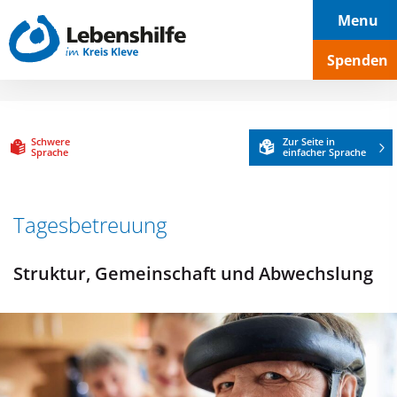
Hauptnavigation
Seiteninhalt
Footer
Menu
Spenden
Schwere
Zur Seite in
Sprache
einfacher Sprache
Tagesbetreuung
Struktur, Gemeinschaft und Abwechslung