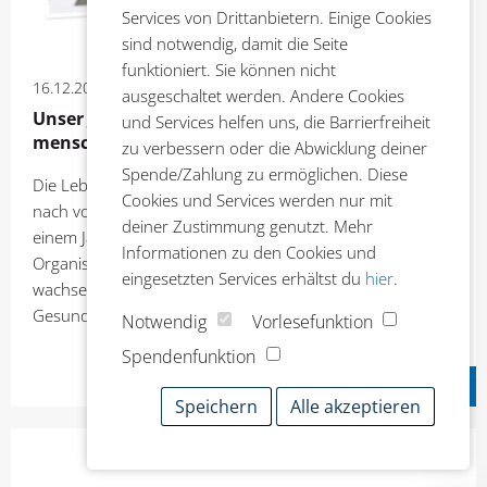
Services von Drittanbietern. Einige Cookies
sind notwendig, damit die Seite
funktioniert. Sie können nicht
16.12.2025
News
ausgeschaltet werden. Andere Cookies
Unser Jahr 2024/25: Zukunft verlässlich und
und Services helfen uns, die Barrierfreiheit
menschlich gestalten
zu verbessern oder die Abwicklung deiner
Spende/Zahlung zu ermöglichen. Diese
Die Lebenshilfe im Kreis Kleve zieht Bilanz – und schaut
Cookies und Services werden nur mit
nach vorn. Ihr Magazin „Unser Jahr 2024/25“ erzählt von
deiner Zustimmung genutzt. Mehr
einem Jahr des Umbruchs: vom Zusammenschluss zweier
Informationen zu den Cookies und
Organisationen, von neuen Angeboten und von
eingesetzten Services erhältst du
hier
.
wachsenden Belastungen im Sozial- und
Gesundheitswesen.
Notwendig
Vorlesefunktion
Spendenfunktion
mehr
Speichern
Alle akzeptieren