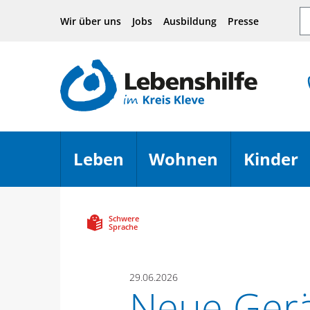
Hauptnavigation
Seiteninhalt
Footer
Su
Wir über uns
Jobs
Ausbildung
Presse
Leben
Wohnen
Kinder
Menü öffnen
Menü öffn
Schwere
Sprache
29.06.2026
Neue Gerä