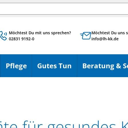
chbegriff
Möchtest Du mit uns sprechen?
Möchtest Du uns s
02831 9192-0
info@lh-kk.de
Pflege
Gutes Tun
Beratung & S
en
Menü öffnen
Menü öffnen
Menü öffnen
te für gesundes 