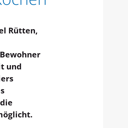
el Rütten,
e Bewohner
it und
iers
es
 die
möglicht.