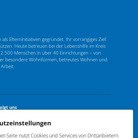
ls Elterninitiativen gegründet. Ihr vorrangiges Ziel:
tzen. Heute betreuen bei der Lebenshilfe im Kreis
 2.500 Menschen in über 40 Einrichtungen – von
 über besondere Wohnformen, betreutes Wohnen und
 Arbeit.
olgt uns
Facebook
Instagram
utzeinstellungen
et-Seite nutzt Cookies und Services von Drittanbietern.