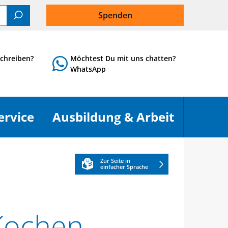
Spenden
Suchen
chreiben?
Möchtest Du mit uns chatten?
WhatsApp
ervice
Ausbildung & Arbeit
Menü öffnen
Menü öf
Zur Seite in
einfacher Sprache
Kochen