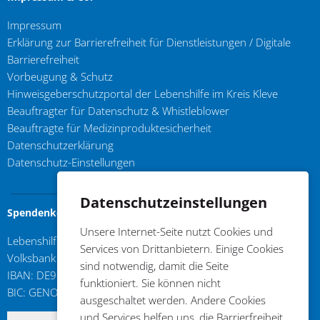
Impressum
Erklärung zur Barrierefreiheit für Dienstleistungen / Digitale
Barrierefreiheit
Vorbeugung & Schutz
Hinweisgeberschutzportal der Lebenshilfe im Kreis Kleve
Beauftragter für Datenschutz & Whistleblower
Beauftragte für Medizinproduktesicherheit
Datenschutzerklärung
Datenschutz-Einstellungen
Datenschutzeinstellungen
Spendenkonto
Unsere Internet-Seite nutzt Cookies und
Lebenshilfe im Kreis Kleve e.V.
Services von Drittanbietern. Einige Cookies
Volksbank an der Niers
sind notwendig, damit die Seite
IBAN: DE96 3206 1384 0103 6310 17
funktioniert. Sie können nicht
BIC: GENODED1GDL
ausgeschaltet werden. Andere Cookies
und Services helfen uns, die Barrierfreiheit
DE96 3206 1384 0103 6310 17