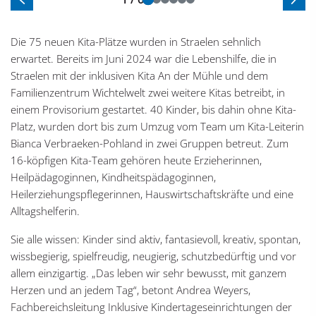
Vorherige Folie
Näch
Die 75 neuen Kita-Plätze wurden in Straelen sehnlich
erwartet. Bereits im Juni 2024 war die Lebenshilfe, die in
Straelen mit der inklusiven Kita An der Mühle und dem
Familienzentrum Wichtelwelt zwei weitere Kitas betreibt, in
einem Provisorium gestartet. 40 Kinder, bis dahin ohne Kita-
Platz, wurden dort bis zum Umzug vom Team um Kita-Leiterin
Bianca Verbraeken-Pohland in zwei Gruppen betreut. Zum
16-köpfigen Kita-Team gehören heute Erzieherinnen,
Heilpädagoginnen, Kindheitspädagoginnen,
Heilerziehungspflegerinnen, Hauswirtschaftskräfte und eine
Alltagshelferin.
Sie alle wissen: Kinder sind aktiv, fantasievoll, kreativ, spontan,
wissbegierig, spielfreudig, neugierig, schutzbedürftig und vor
allem einzigartig. „Das leben wir sehr bewusst, mit ganzem
Herzen und an jedem Tag“, betont Andrea Weyers,
Fachbereichsleitung Inklusive Kindertageseinrichtungen der