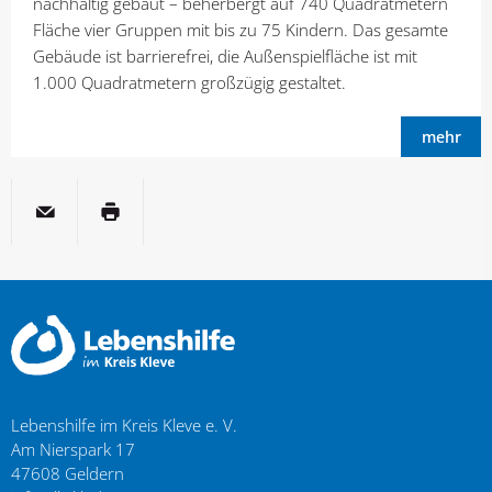
nachhaltig gebaut – beherbergt auf 740 Quadratmetern
Fläche vier Gruppen mit bis zu 75 Kindern. Das gesamte
Gebäude ist barrierefrei, die Außenspielfläche ist mit
1.000 Quadratmetern großzügig gestaltet.
mehr
per E-Mail
Seite drucken
Lebenshilfe im Kreis Kleve e. V.
Am Nierspark 17
47608
Geldern