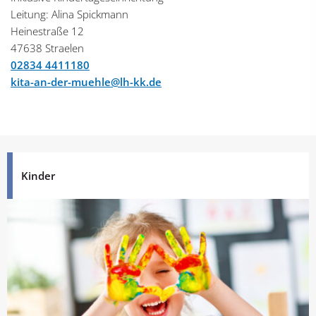
Leitung: Alina Spickmann
Heinestraße 12
47638 Straelen
02834 4411180
kita-an-der-muehle@lh-kk.de
Kinder