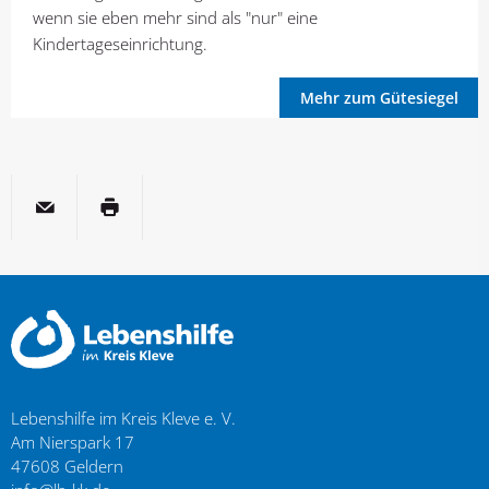
wenn sie eben mehr sind als "nur" eine
Kindertageseinrichtung.
Mehr zum Gütesiegel
per E-Mail
Seite drucken
Lebenshilfe im Kreis Kleve e. V.
Am Nierspark 17
47608
Geldern