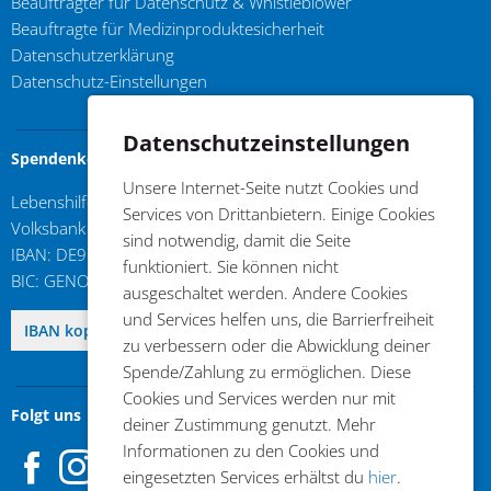
Beauftragter für Datenschutz & Whistleblower
Beauftragte für Medizinproduktesicherheit
Datenschutzerklärung
Datenschutz-Einstellungen
Datenschutzeinstellungen
Spendenkonto
Unsere Internet-Seite nutzt Cookies und
Lebenshilfe im Kreis Kleve e.V.
Services von Drittanbietern. Einige Cookies
Volksbank an der Niers
sind notwendig, damit die Seite
IBAN: DE96 3206 1384 0103 6310 17
funktioniert. Sie können nicht
BIC: GENODED1GDL
ausgeschaltet werden. Andere Cookies
und Services helfen uns, die Barrierfreiheit
DE96 3206 1384 0103 6310 17
IBAN kopieren
zu verbessern oder die Abwicklung deiner
Spende/Zahlung zu ermöglichen. Diese
Cookies und Services werden nur mit
Folgt uns
deiner Zustimmung genutzt. Mehr
Facebook
Instagram
Informationen zu den Cookies und
eingesetzten Services erhältst du
hier
.