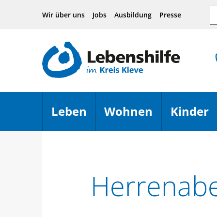
Hauptnavigation
Seiteninhalt
Footer
Su
Wir über uns
Jobs
Ausbildung
Presse
Leben
Wohnen
Kinder
Menü öffnen
Menü öffn
Herrenab