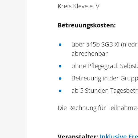
Kreis Kleve e. V
Betreuungskosten:
über §45b SGB XI (nied
abrechenbar
ohne Pflegegrad: Selbst
Betreuung in der Gruppe
ab 5 Stunden Tagesbet
Die Rechnung für Teilnahme-
Veranstalter:
Inklusive Fre