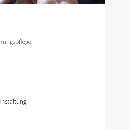
erungspflege
nstaltung.