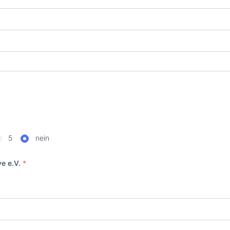
5
nein
ve e.V.
*