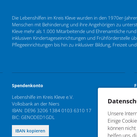
Die Lebenshilfen im Kreis Kleve wurden in den 1970er-Jahren a
Menschen mit Behinderung und ihre Angehörigen zu unterstü
Kleve mehr als 1.000 Mitarbeitende und Ehrenamtliche rund
inklusiven Kindertageseinrichtungen und Frühförderstelle
Pflegeeinrichtungen bis hin zu inklusiver Bildung, Freizeit und
Spendenkonto
F
Lebenshilfe im Kreis Kleve e.V.
Datensch
Volksbank an der Niers
IBAN: DE96 3206 1384 0103 6310 17
Unsere Intern
BIC: GENODED1GDL
Einige Cookie
können nicht
DE96 3206 1384 0103 6310 17
IBAN kopieren
helfen uns, d