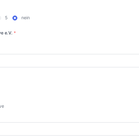
5
nein
ve e.V.
*
ve