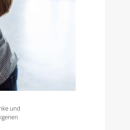
änke und
eigenen