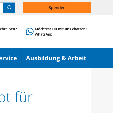
Spenden
Suchen
chreiben?
Möchtest Du mit uns chatten?
WhatsApp
ervice
Ausbildung & Arbeit
Menü öffnen
Menü öf
t für